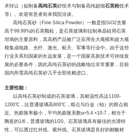
术转让（如制备
高纯石英
砂技术与制备高纯超细
石英粉
技术
等）。欢迎有意者前来我院洽谈。
高纯石英砂（Fine Silica Powder）一般是指SiO2含量
高于99.99%的石英颗粒，是石英玻璃和拉制单晶硅用石英
坩埚的主要原料，其高档产品被广泛应用在大规模和超大规
模集成电路、光纤、激光、航天、军事等行业中。由于这些
行业关系到国家的长远发展，是一个国家高新技术可持续发
展的必要条件，因此高纯石英砂的战略地位非常重要，目前
国内所需高纯石英砂几乎全部依赖进口。
主要性能：
以高纯石英砂制成的石英玻璃，其耐温性高达1100-
1200℃，比普通玻璃高800℃，熔点与白金（铂）的熔点相
近。热膨胀率极小，平均热膨胀系数α=5.4 ×10-7，相当于
陶瓷的1/6，普通玻璃的1/20。石英玻璃具有极佳的光谱特
性，可以透过红外线、紫外线。石英玻璃是良好的耐酸材