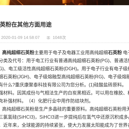
英粉在其他方面用途
2020-01-09 14:58:07
1048次
高纯超细石英粉
主要用于电子及电器工业用高纯超细
石英粉
电子
分类及代号：用于电工行业有普通高纯超细石英粉(PG)、普通活
DG)、电工级活性高纯超细石英粉(DGH)。用于电子行业有电子
细石英粉(JGH)、电子级熔融型高纯超细石英粉(RG)、电子级
有什么?重庆康聚泰科技有限公司为您分析。(1)硅酸盐砖原料。
强材料。因其成份与气相法生产的白炭黑相近。可以用在橡胶、
充补强材料。（4）化肥行业中用作防结块剂。
高纯超细石英粉是生产多晶硅的重要原料。高纯超细石英粉用无
三氯氢硅(SiHCl3)，SiHCl3进一步提纯后在氢气中还原沉
。近年来，全球能源的持续紧张，使大力发展太阳能成为了世界