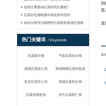
阳
如何计算高纯石英砂的比重呢？
面
石英砂在熔断器中填充有何目的
如何从制作过程辨别石英粉和普通石英粉
发
热门关键词
Keywords
本
石英碇价格
气炼石英砣价格
高纯石英砣公司
高纯精细石英砂批发
乳白石英环公司
高纯石英砣价格
石英视窗批发
多孔石英粉厂家