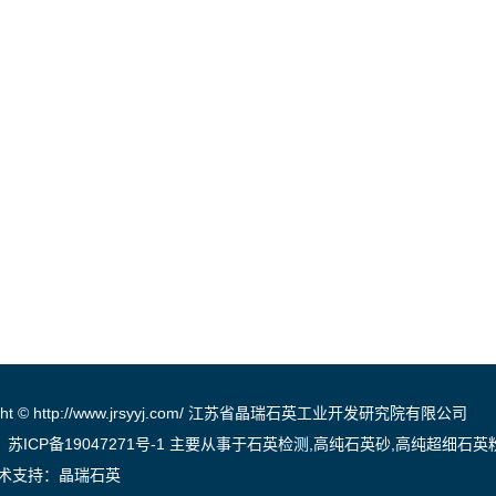
ight © http://www.jrsyyj.com/ 江苏省晶瑞石英工业开发研究院有限公司
：
苏ICP备19047271号-1
主要从事于
石英检测
,
高纯石英砂
,
高纯超细石英
术支持：
晶瑞石英