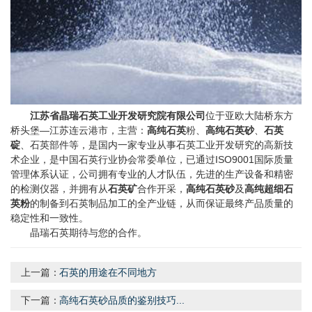
江苏省晶瑞石英工业开发研究院有限公司
位于亚欧大陆桥东方
桥头堡—江苏连云港市，主营：
高纯石英
粉、
高纯石英砂
、
石英
碇
、石英部件等，是国内一家专业从事石英工业开发研究的高新技
术企业，是中国石英行业协会常委单位，已通过ISO9001国际质量
管理体系认证，公司拥有专业的人才队伍，先进的生产设备和精密
的检测仪器，并拥有从
石英矿
合作开采，
高纯石英砂
及
高纯超细石
英粉
的制备到石英制品加工的全产业链，从而保证最终产品质量的
稳定性和一致性。
晶瑞石英期待与您的合作。
上一篇：
石英的用途在不同地方
下一篇：
高纯石英砂品质的鉴别技巧...